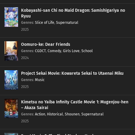
Kobayashi-san Chi no Maid Dragon: Samishigariya no
Ryuu
Genres
:
Slice of Life
,
Supernatural
2025
Oomuro-ke: Dear Friends
Genres
:
CGDCT
,
Comedy
,
Girls Love
,
School
2024
Project Sekai Movie: Kowareta Sekai to Utaenai Miku
Genres
:
Music
2025
Kimetsu no Yaiba Infinity Castle Movie 1: Mugenjou-hen
– Akaza Sairai
Genres
:
Action
,
Historical
,
Shounen
,
Supernatural
2025