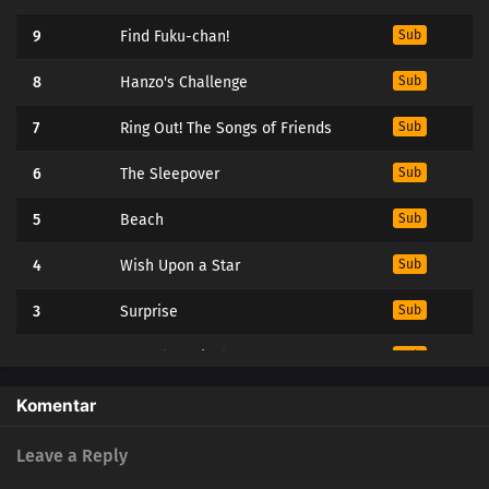
9
Find Fuku-chan!
Sub
8
Hanzo's Challenge
Sub
7
Ring Out! The Songs of Friends
Sub
6
The Sleepover
Sub
5
Beach
Sub
4
Wish Upon a Star
Sub
3
Surprise
Sub
2
School Festival
Sub
1
The Four Girls' Secrets
Sub
Komentar
Leave a Reply