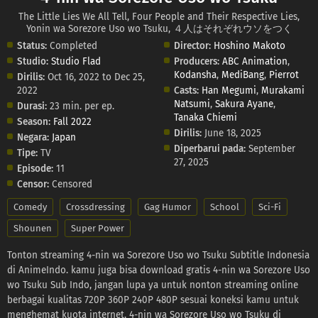
The Little Lies We All Tell, Four People and Their Respective Lies,
Yonin wa Sorezore Uso wo Tsuku, ４人はそれぞれウソをつく
Status:
Completed
Director:
Hoshino Makoto
Studio:
Studio Flad
Producers:
ABC Animation
,
Kodansha
,
MediBang
,
Pierrot
Dirilis:
Oct 16, 2022 to Dec 25,
2022
Casts:
Han Megumi
,
Murakami
Natsumi
,
Sakura Ayane
,
Durasi:
23 min. per ep.
Tanaka Chiemi
Season:
Fall 2022
Dirilis:
June 18, 2025
Negara:
Japan
Diperbarui pada:
September
Tipe:
TV
27, 2025
Episode:
11
Censor:
Censored
Comedy
Crossdressing
Gag Humor
School
Sci-Fi
Shounen
Super Power
Tonton streaming 4-nin wa Sorezore Uso wo Tsuku Subtitle Indonesia
di AnimeIndo. kamu juga bisa download gratis 4-nin wa Sorezore Uso
wo Tsuku Sub Indo, jangan lupa ya untuk nonton streaming online
berbagai kualitas 720P 360P 240P 480P sesuai koneksi kamu untuk
menghemat kuota internet, 4-nin wa Sorezore Uso wo Tsuku di