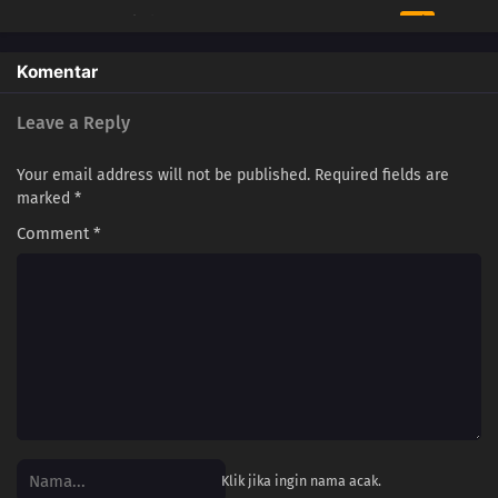
3
Glad to Be Here
Sub
2
It's Too Late
Sub
Komentar
1
Welcome
Sub
Leave a Reply
Your email address will not be published.
Required fields are
marked
*
Comment
*
Klik jika ingin nama acak.