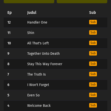
Ep
Judul
Sub
12
Handler One
Sub
11
Shin
Sub
10
All That's Left
Sub
9
Together Unto Death
Sub
8
Stay This Way Forever
Sub
7
The Truth Is
Sub
6
I Won't Forget
Sub
5
Even So
Sub
4
Welcome Back
Sub