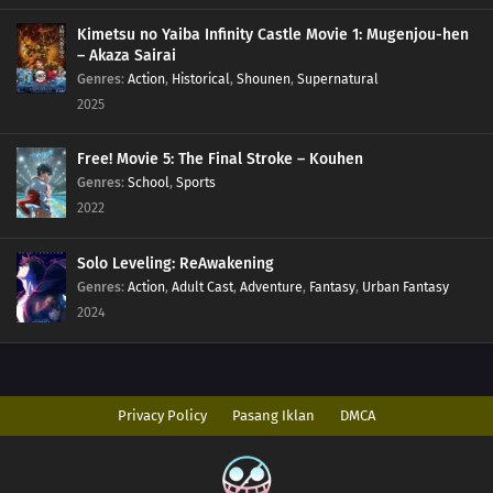
Kimetsu no Yaiba Infinity Castle Movie 1: Mugenjou-hen
– Akaza Sairai
Genres
:
Action
,
Historical
,
Shounen
,
Supernatural
2025
Free! Movie 5: The Final Stroke – Kouhen
Genres
:
School
,
Sports
2022
Solo Leveling: ReAwakening
Genres
:
Action
,
Adult Cast
,
Adventure
,
Fantasy
,
Urban Fantasy
2024
Privacy Policy
Pasang Iklan
DMCA