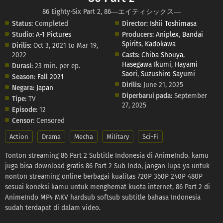
86 Eighty-Six Part 2, 86―エイティシックス―
Status:
Completed
Director:
Ishii Toshimasa
Studio:
A-1 Pictures
Producers:
Aniplex
,
Bandai
Spirits
,
Kadokawa
Dirilis:
Oct 3, 2021 to Mar 19,
2022
Casts:
Chiba Shouya
,
Hasegawa Ikumi
,
Hayami
Durasi:
23 min. per ep.
Saori
,
Suzushiro Sayumi
Season:
Fall 2021
Dirilis:
June 21, 2025
Negara:
Japan
Diperbarui pada:
September
Tipe:
TV
27, 2025
Episode:
12
Censor:
Censored
Action
Drama
Mecha
Military
Sci-Fi
Tonton streaming 86 Part 2 Subtitle Indonesia di AnimeIndo. kamu
juga bisa download gratis 86 Part 2 Sub Indo, jangan lupa ya untuk
nonton streaming online berbagai kualitas 720P 360P 240P 480P
sesuai koneksi kamu untuk menghemat kuota internet, 86 Part 2 di
AnimeIndo MP4 MKV hardsub softsub subtitle bahasa Indonesia
sudah terdapat di dalam video.