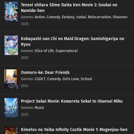
Tensei shitara Slime Datta Ken Movie 2: Soukai no
Namida-hen
Genres
:
Action
,
Comedy
,
Fantasy
,
Isekai
,
Reincarnation
,
Shounen
2026
Kobayashi-san Chi no Maid Dragon: Samishigariya no
Ryuu
Genres
:
Slice of Life
,
Supernatural
2025
Oomuro-ke: Dear Friends
Genres
:
CGDCT
,
Comedy
,
Girls Love
,
School
2024
Project Sekai Movie: Kowareta Sekai to Utaenai Miku
Genres
:
Music
2025
Kimetsu no Yaiba Infinity Castle Movie 1: Mugenjou-hen