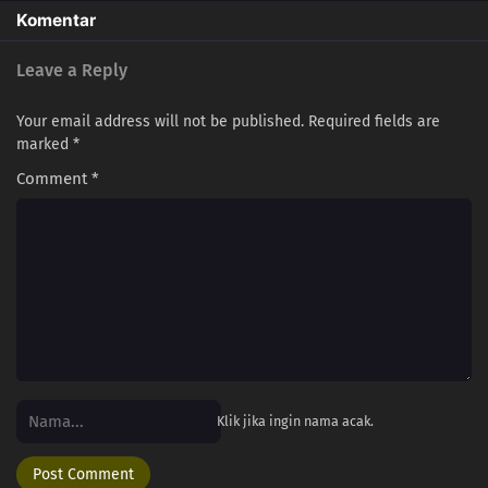
2
Episode 2
Sub
Komentar
1
A Transfer Student, Huh?
Sub
Leave a Reply
Your email address will not be published.
Required fields are
marked
*
Comment
*
Klik jika ingin nama acak.