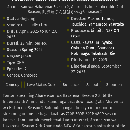
Aharen-san wa Hakarenai Season 2, Aharen Is Indecipherable 2nd
Season, 阿波連さんははかれない season2
Status:
Ongoing
Director:
Makino Tomoe
,
Tsuchida
,
Yamamoto Yasutaka
Studio:
DLE
,
Felix Film
Producers:
bilibili
,
INSPION
Dirilis:
Apr 7, 2025 to Jun 23,
Edge
2025
Casts:
Kawasumi Ayako
,
Durasi:
23 min. per ep.
Ookubo Rumi
,
Shimazaki
Season:
Spring 2025
Nobunaga
,
Takahashi Rie
Negara:
Japan
Dirilis:
June 10, 2025
Tipe:
ONA
Diperbarui pada:
September
Episode:
12
27, 2025
Censor:
Censored
Comedy
Love Status Quo
Romance
School
Shounen
Tonton streaming Aharen-san wa Hakarenai Season 2 Subtitle
Indonesia di AnimeIndo. kamu juga bisa download gratis Aharen-san
wa Hakarenai Season 2 Sub Indo, jangan lupa ya untuk nonton
streaming online berbagai kualitas 720P 360P 240P 480P sesuai
koneksi kamu untuk menghemat kuota internet, Aharen-san wa
Hakarenai Season 2 di AnimeIndo MP4 MKV hardsub softsub subtitle