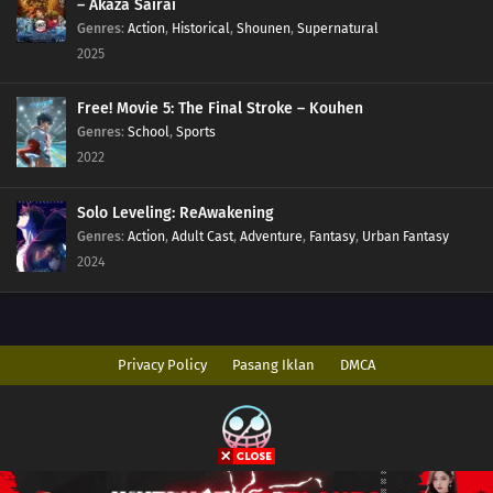
– Akaza Sairai
Genres
:
Action
,
Historical
,
Shounen
,
Supernatural
2025
Free! Movie 5: The Final Stroke – Kouhen
Genres
:
School
,
Sports
2022
Solo Leveling: ReAwakening
Genres
:
Action
,
Adult Cast
,
Adventure
,
Fantasy
,
Urban Fantasy
2024
Privacy Policy
Pasang Iklan
DMCA
Copyright © 2026 AnimeIndo. All Rights Reserved