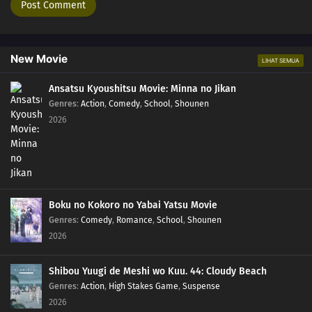
7
Muzan Kibutsuji
Sub
6
Swordsman Accompanying a Demon
Sub
New Movie
LIHAT SEMUA
5
My Own Steel
Sub
Ansatsu Kyoushitsu Movie: Minna no Jikan
4
Episode 4
Sub
Genres
:
Action
,
Comedy
,
School
,
Shounen
2026
3
Sabito and Makomo
Sub
2
Trainer Sakonji Urokodaki
Sub
1
Cruelty
Sub
Boku no Kokoro no Yabai Yatsu Movie
Genres
:
Comedy
,
Romance
,
School
,
Shounen
2026
Shibou Yuugi de Meshi wo Kuu. 44: Cloudy Beach
Genres
:
Action
,
High Stakes Game
,
Suspense
2026