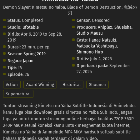
Demon Slayer: Kimetsu no Yaiba, Blade of Demon Destruction, 鬼滅の
刃
Status:
Completed
Censor:
Censored
Studio:
ufotable
Producers:
Aniplex
,
Shueisha
,
Studio Mausu
Dirilis:
Apr 6, 2019 to Sep 28,
2019
Casts:
Hanae Natsuki
,
Matsuoka Yoshitsugu
,
Durasi:
23 min. per ep.
Shimono Hiro
Season:
Spring 2019
Dirilis:
July 4, 2025
Negara:
Japan
Diperbarui pada:
September
Tipe:
TV
27, 2025
Episode:
26
Action
Award Winning
Historical
Shounen
Supernatural
Tonton streaming Kimetsu no Yaiba Subtitle Indonesia di AnimeIndo.
kamu juga bisa download gratis Kimetsu no Yaiba Sub Indo, jangan
lupa ya untuk nonton streaming online berbagai kualitas 720P 360P
240P 480P sesuai koneksi kamu untuk menghemat kuota internet,
Kimetsu no Yaiba di AnimeIndo MP4 MKV hardsub softsub subtitle
bahasa Indonesia sudah terdapat di dalam video.