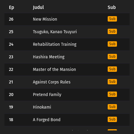
Ep
Judul
Sub
26
New Mission
Sub
25
Tsuguko, Kanao Tsuyuri
Sub
24
Rehabilitation Training
Sub
23
Hashira Meeting
Sub
22
Master of the Mansion
Sub
21
Against Corps Rules
Sub
20
Pretend Family
Sub
19
Hinokami
Sub
18
A Forged Bond
Sub
17
You Must Master a Single Thing
Sub