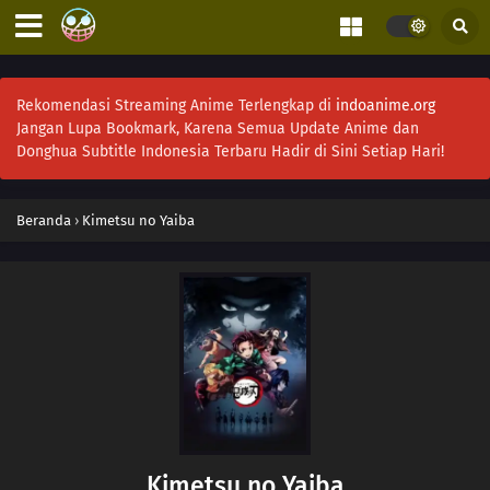
Rekomendasi Streaming Anime Terlengkap di
indoanime.org
Jangan Lupa Bookmark, Karena Semua Update Anime dan
Donghua Subtitle Indonesia Terbaru Hadir di Sini Setiap Hari!
Beranda
›
Kimetsu no Yaiba
Kimetsu no Yaiba