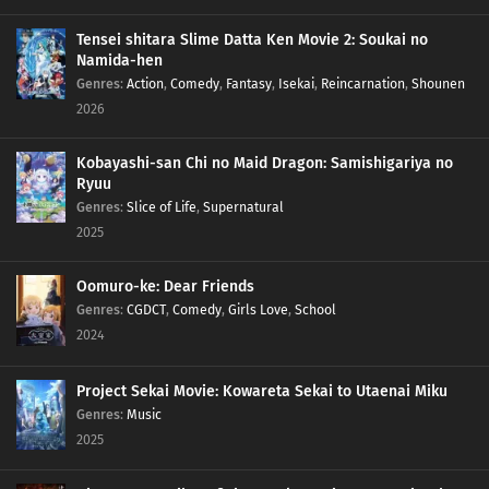
Tensei shitara Slime Datta Ken Movie 2: Soukai no
Namida-hen
Genres
:
Action
,
Comedy
,
Fantasy
,
Isekai
,
Reincarnation
,
Shounen
2026
Kobayashi-san Chi no Maid Dragon: Samishigariya no
Ryuu
Genres
:
Slice of Life
,
Supernatural
2025
Oomuro-ke: Dear Friends
Genres
:
CGDCT
,
Comedy
,
Girls Love
,
School
2024
Project Sekai Movie: Kowareta Sekai to Utaenai Miku
Genres
:
Music
2025