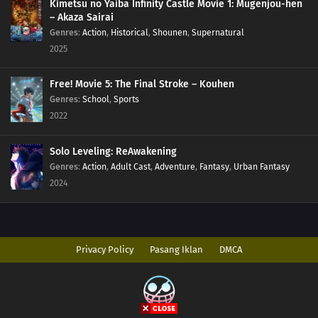
Kimetsu no Yaiba Infinity Castle Movie 1: Mugenjou-hen
– Akaza Sairai
Genres
:
Action
,
Historical
,
Shounen
,
Supernatural
2025
Free! Movie 5: The Final Stroke – Kouhen
Genres
:
School
,
Sports
2022
Solo Leveling: ReAwakening
Genres
:
Action
,
Adult Cast
,
Adventure
,
Fantasy
,
Urban Fantasy
2024
Privacy Policy
Pasang Iklan
DMCA