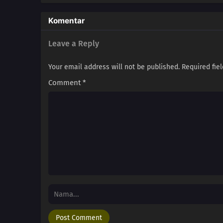
3
The Way of Becoming Prétear
Komentar
2
Let Me Hear Your Heart Flutte
Leave a Reply
1
The Wind of Fate
Your email address will not be published.
Required fie
Comment
*