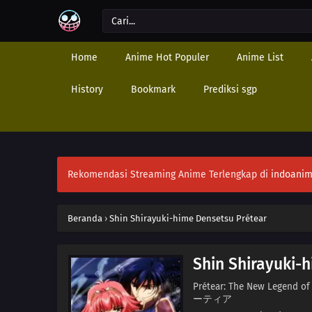
Home
Anime Hot Populer
Anime List
History
Bookmark
Prediksi sgp
Rekomendasi Streaming Anime Terlengkap di
indoanim
Beranda
›
Shin Shirayuki-hime Densetsu Prétear
Shin Shirayuki-
Prétear: The New Legend 
ーティア