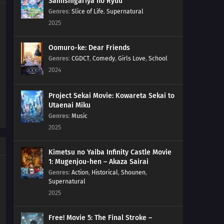
Samishigariya no Ryuu
Genres
:
Slice of Life
,
Supernatural
2025
Oomuro-ke: Dear Friends
Genres
:
CGDCT
,
Comedy
,
Girls Love
,
School
2024
Project Sekai Movie: Kowareta Sekai to
Utaenai Miku
Genres
:
Music
2025
Kimetsu no Yaiba Infinity Castle Movie
1: Mugenjou-hen – Akaza Sairai
Genres
:
Action
,
Historical
,
Shounen
,
Supernatural
2025
Free! Movie 5: The Final Stroke –