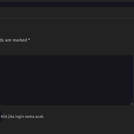
Sub
August 21, 2025
r
Sub
August 21, 2025
Sub
August 21, 2025
lds are marked
*
Klik jika ingin nama acak.