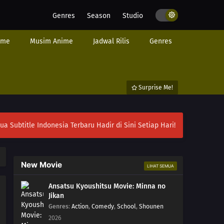
Genres
Season
Studio
ime
Musim Anime
Jadwal Rilis
Genres
Surprise Me!
ubtitle Indonesia Terbaru Hadir di Sini Setiap Hari!
New Movie
LIHAT SEMUA
Ansatsu Kyoushitsu Movie: Minna no
Jikan
Genres
:
Action
,
Comedy
,
School
,
Shounen
2026