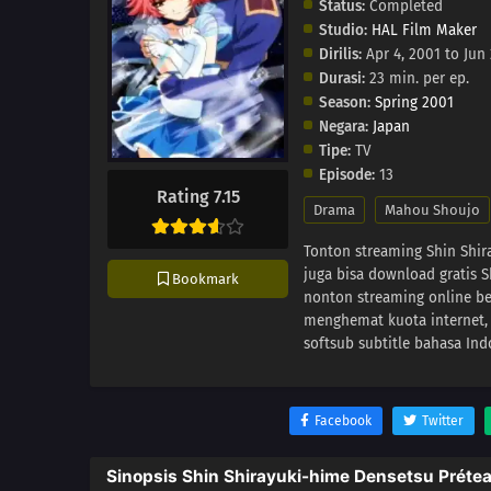
Status:
Completed
Studio:
HAL Film Maker
Dirilis:
Apr 4, 2001 to Jun 
Durasi:
23 min. per ep.
Season:
Spring 2001
Negara:
Japan
Tipe:
TV
Episode:
13
Rating 7.15
Drama
Mahou Shoujo
Tonton streaming Shin Shir
juga bisa download gratis 
Bookmark
nonton streaming online be
menghemat kuota internet,
softsub subtitle bahasa Ind
Facebook
Twitter
Sinopsis Shin Shirayuki-hime Densetsu Prétea