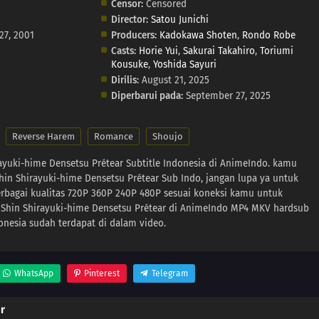
Censor:
Censored
Director:
Satou Junichi
27, 2001
Producers:
Kadokawa Shoten
,
Rondo Robe
Casts:
Horie Yui
,
Sakurai Takahiro
,
Toriumi
Kousuke
,
Yoshida Sayuri
Dirilis:
August 21, 2025
Diperbarui pada:
September 27, 2025
Reverse Harem
Romance
Shoujo
ayuki-hime Densetsu Prétear Subtitle Indonesia di AnimeIndo. kamu
Shin Shirayuki-hime Densetsu Prétear Sub Indo, jangan lupa ya untuk
rbagai kualitas 720P 360P 240P 480P sesuai koneksi kamu untuk
 Shin Shirayuki-hime Densetsu Prétear di AnimeIndo MP4 MKV hardsub
onesia sudah terdapat di dalam video.
WhatsApp
Pinterest
Telegram
r