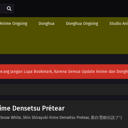
Anime Ongoing
Donghua
Donghua Ongoing
Studio An
e.org
Jangan Lupa Bookmark, Karena Semua Update Anime dan Donghua S
hime Densetsu Prétear
of Snow White, Shin Shirayuki-hime Densetsu Pretear, 新白雪姫伝説プリ