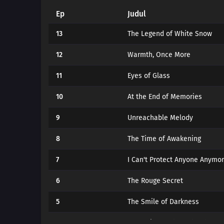
Ep
Judul
13
The Legend of White Snow
12
Warmth, Once More
11
Eyes of Glass
10
At the End of Memories
9
Unreachable Melody
8
The Time of Awakening
7
I Can't Protect Anyone Anymo
6
The Rouge Secret
5
The Smile of Darkness
4
A Promise Made Under the Sun